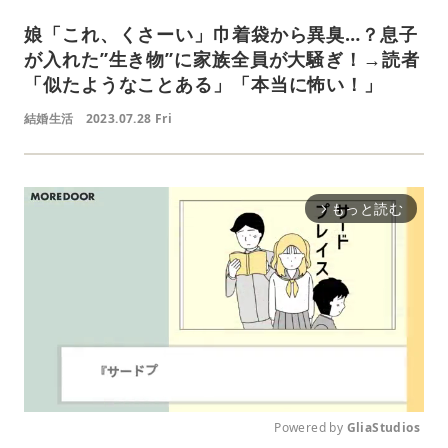
娘「これ、くさーい」巾着袋から異臭…？息子
が入れた”生き物”に家族全員が大騒ぎ！→読者
「似たようなことある」「本当に怖い！」
結婚生活
2023.07.28 Fri
もっと読む
arrow_forward_ios
Powered by 
GliaStudios