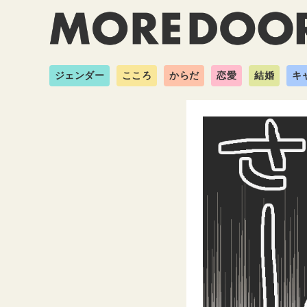
ジェンダー
こころ
からだ
恋愛
結婚
キ