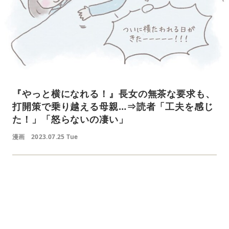
『やっと横になれる！』長女の無茶な要求も、
打開策で乗り越える母親…⇒読者「工夫を感じ
た！」「怒らないの凄い」
漫画
2023.07.25 Tue
L
o
/
U
a
n
d
m
e
u
d
t
:
e
4