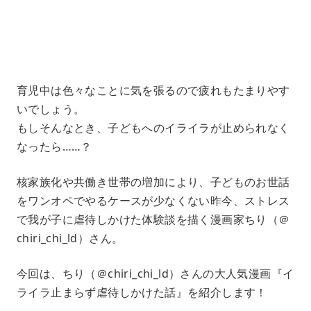
1
.
2
1
%
育児中は色々なことに気を張るので疲れもたまりやす
いでしょう。
もしそんなとき、子どもへのイライラが止められなく
なったら……？
核家族化や共働き世帯の増加により、子どものお世話
をワンオペでやるケースが少なくない昨今、ストレス
で我が子に虐待しかけた体験談を描く漫画家ちり（＠
chiri_chi_ld）さん。
今回は、ちり（＠chiri_chi_ld）さんの大人気漫画『イ
ライラ止まらず虐待しかけた話』を紹介します！