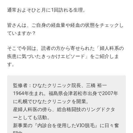
M
通常およそひと月に1回訪れる生理。
u
t
e
皆さんは、ご自身の経血量や経血の状態をチェックし
ていますか？
そこで今回は、読者の方から寄せられた「婦人科系の
疾患に気づいたきっかけエピソード」をご紹介しま
す。
監修者：ひなたクリニック院長、三橋 裕一
1964年生まれ。福島県会津若松市出身で2007年
に札幌でひなたクリニックを開業。
産婦人科医の傍ら、総合格闘技のリングドクタ
ーとしても活動。
新事業の『内診台を使用したVIO脱毛』に日々奮