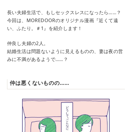
M
長い夫婦生活で、もしセックスレスになったら……？
u
今回は、MOREDOORのオリジナル漫画『近くて遠
t
e
い、ふたり。＃1』を紹介します！
仲良し夫婦の2人。
結婚生活は問題ないように見えるものの、妻は夜の営
みに不満があるようで……？
仲は悪くないものの……