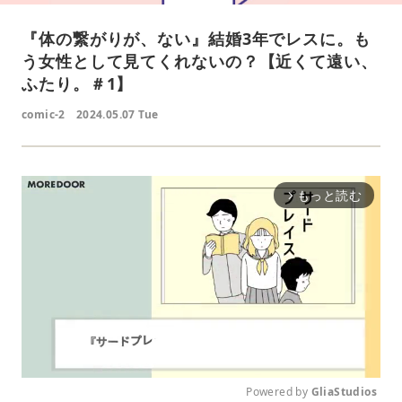
『体の繋がりが、ない』結婚3年でレスに。も
う女性として見てくれないの？【近くて遠い、
ふたり。＃1】
comic-2
2024.05.07 Tue
もっと読む
arrow_forward_ios
Powered by 
GliaStudios