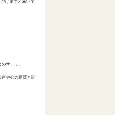
ただけますと幸いで
公のサトミ。
の声や心の葛藤と闘