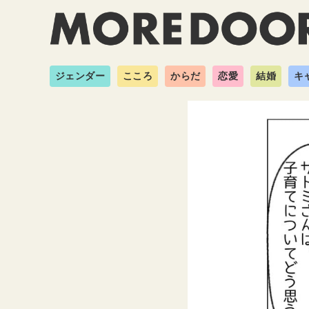
ジェンダー
こころ
からだ
恋愛
結婚
キ