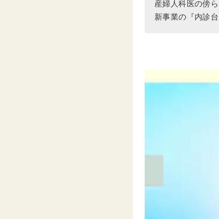
産婦人科医の傍ら
新事業の『内診台