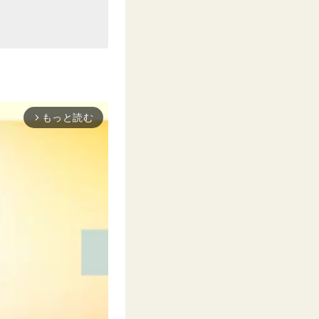
もっと読む
arrow_forward_ios