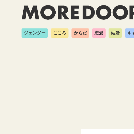
ジェンダー
こころ
からだ
恋愛
結婚
キ