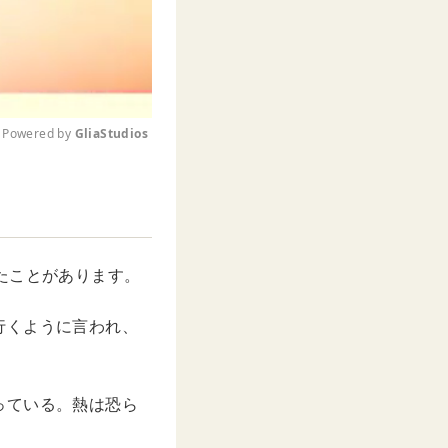
Powered by 
GliaStudios
M
u
t
e
たことがあります。
行くように言われ、
っている。熱は恐ら