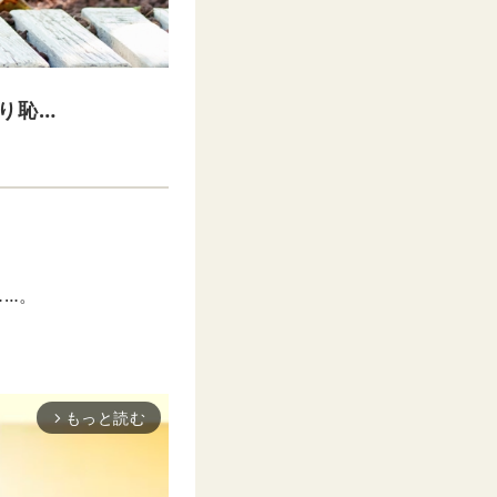
り恥…
……。
もっと読む
arrow_forward_ios