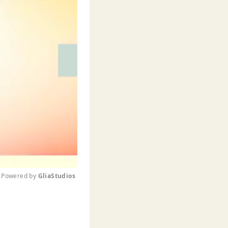
Powered by 
GliaStudios
M
u