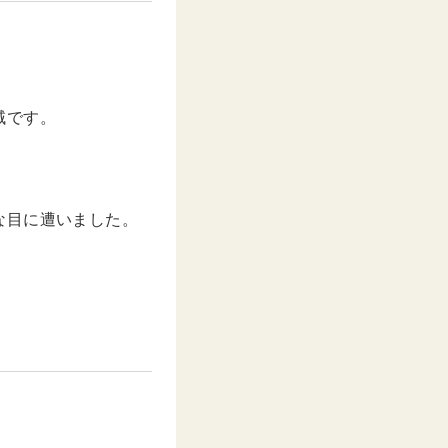
t
e
域です。
な目に遭いました。