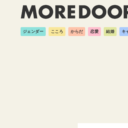
ジェンダー
こころ
からだ
恋愛
結婚
キ