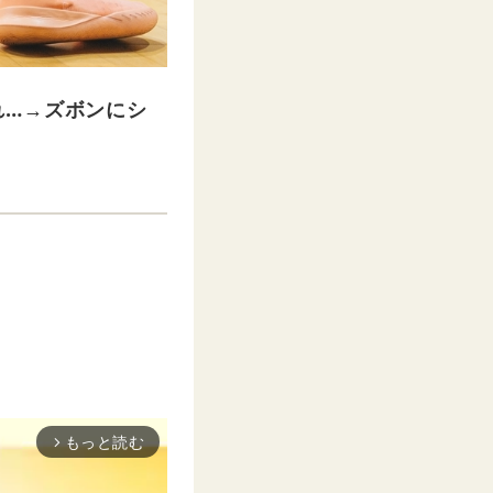
れ…→ズボンにシ
もっと読む
arrow_forward_ios