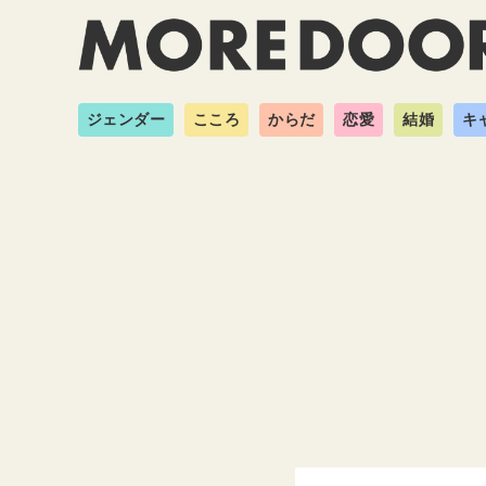
ジェンダー
こころ
からだ
恋愛
結婚
キ