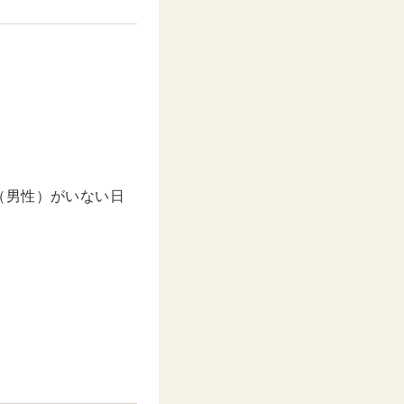
u
t
e
（男性）がいない日