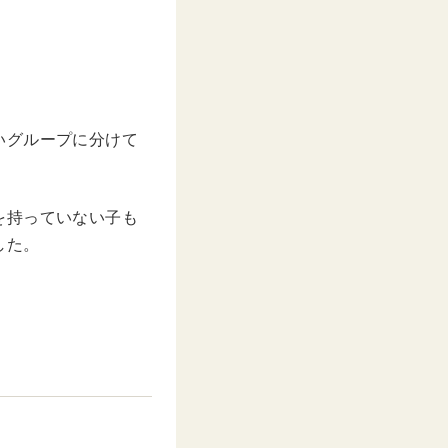
いグループに分けて
。
を持っていない子も
した。