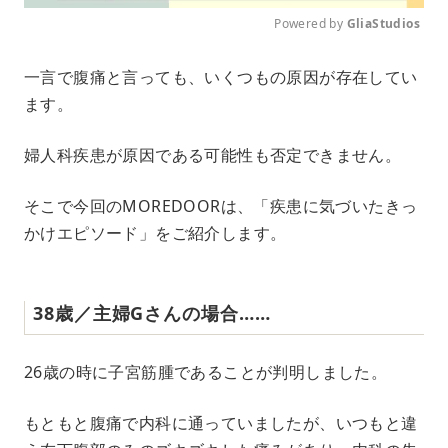
Powered by 
GliaStudios
M
一言で腹痛と言っても、いくつもの原因が存在してい
u
ます。
t
e
婦人科疾患が原因である可能性も否定できません。
そこで今回のMOREDOORは、「疾患に気づいたきっ
かけエピソード」をご紹介します。
38歳／主婦Gさんの場合……
26歳の時に子宮筋腫であることが判明しました。
もともと腹痛で内科に通っていましたが、いつもと違