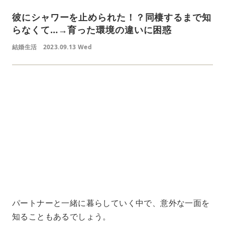
彼にシャワーを止められた！？同棲するまで知
らなくて…→育った環境の違いに困惑
結婚生活
2023.09.13 Wed
L
o
/
U
a
n
d
m
e
u
d
t
:
e
4
1
.
2
1
%
パートナーと一緒に暮らしていく中で、意外な一面を
知ることもあるでしょう。