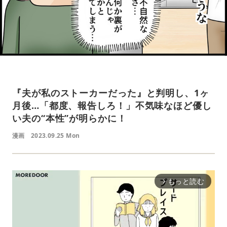
『夫が私のストーカーだった』と判明し、1ヶ
月後…「都度、報告しろ！」不気味なほど優し
い夫の“本性”が明らかに！
漫画
2023.09.25 Mon
もっと読む
arrow_forward_ios