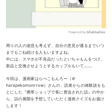
Powered by 
GliaStudios
M
周りの人の迷惑も考えず、自分の意見が通るまでいつ
u
までもごね続ける人もいますよね。
t
e
中には、スマホが不良品だったといちゃもんをつけ、
新品と交換させようとするカップルもいて……。
今回は、漫画家はらぺこもんろー（＠
harapekomonrrow）さんの、読者からの体験談をも
とにした『携帯ショップで客に脅迫された話』の中か
ら、話の展開を予想していただく漫画クイズをお届け
します！