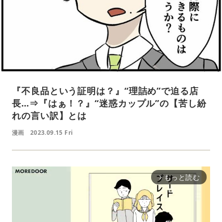
『不良品という証明は？』“理詰め”で迫る店
長…⇒『はぁ！？』“迷惑カップル”の【苦し紛
れの言い訳】とは
漫画
2023.09.15 Fri
もっと読む
arrow_forward_ios