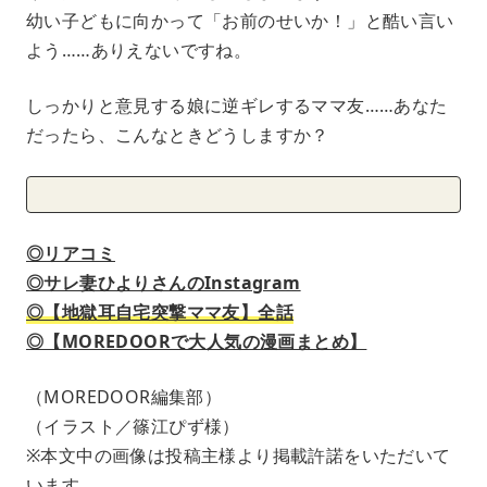
幼い子どもに向かって「お前のせいか！」と酷い言い
よう……ありえないですね。
しっかりと意見する娘に逆ギレするママ友……あなた
だったら、こんなときどうしますか？
◎リアコミ
◎サレ妻ひよりさんのInstagram
◎【地獄耳自宅突撃ママ友】全話
◎【MOREDOORで大人気の漫画まとめ】
（MOREDOOR編集部）
（イラスト／篠江ぴず様）
※本文中の画像は投稿主様より掲載許諾をいただいて
います。