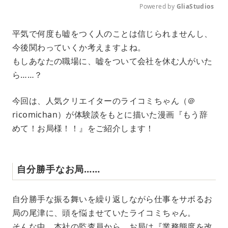
Powered by 
GliaStudios
M
平気で何度も嘘をつく人のことは信じられませんし、
u
今後関わっていくか考えますよね。
t
e
もしあなたの職場に、嘘をついて会社を休む人がいた
ら……？
今回は、人気クリエイターのライコミちゃん（＠
ricomichan）が体験談をもとに描いた漫画『もう辞
めて！お局様！！』をご紹介します！
自分勝手なお局……
自分勝手な振る舞いを繰り返しながら仕事をサボるお
局の尾津に、頭を悩ませていたライコミちゃん。
そんな中、本社の監査員から、お局は『業務態度を改