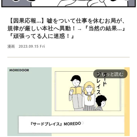
【因果応報…】嘘をついて仕事を休むお局が、
規律が厳しい本社へ異動！→『当然の結果…』
『頑張ってる人に迷惑！』
漫画
2023.09.15 Fri
もっと読む
arrow_forward_ios