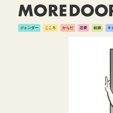
ジェンダー
こころ
からだ
恋愛
結婚
キ