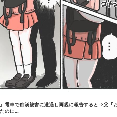
』電車で痴漢被害に遭遇し両親に報告すると⇒父『
たのに…