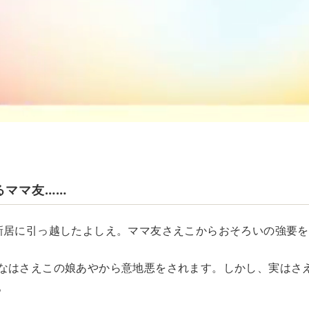
るママ友……
新居に引っ越したよしえ。ママ友さえこからおそろいの強要
なはさえこの娘あやから意地悪をされます。しかし、実はさ
。