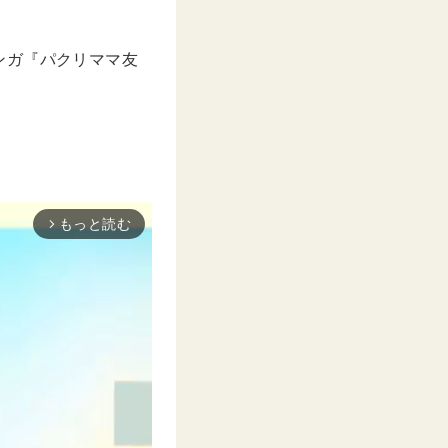
ンガ『パクリママ友
もっと読む
arrow_forward_ios