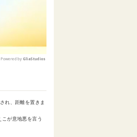
Powered by 
GliaStudios
M
u
t
e
をされ、距離を置きま
えこが意地悪を言う