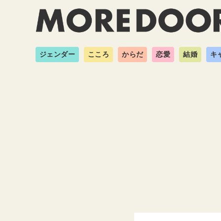
ジェンダー
こころ
からだ
恋愛
結婚
キ