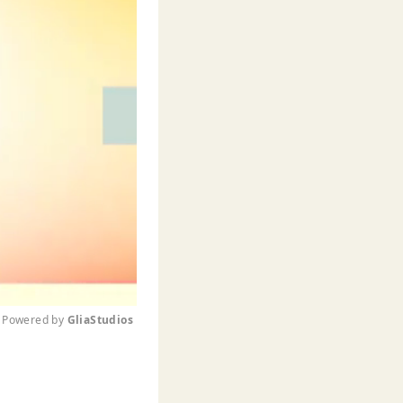
Powered by 
GliaStudios
M
u