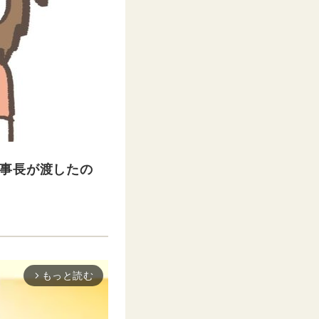
事長が渡したの
もっと読む
arrow_forward_ios