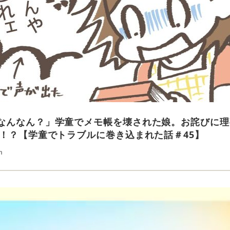
なんなん？」学童でメモ帳を壊された娘。お詫びに理
で！？【学童でトラブルに巻き込まれた話＃45】
n