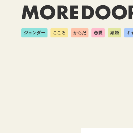
ジェンダー
こころ
からだ
恋愛
結婚
キ