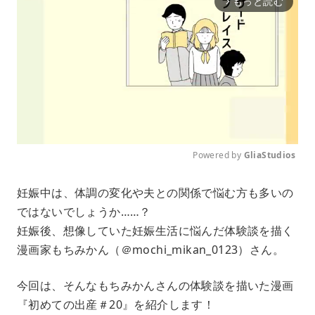
もっと読む
arrow_forward_ios
Powered by 
GliaStudios
M
妊娠中は、体調の変化や夫との関係で悩む方も多いの
u
ではないでしょうか……？
t
e
妊娠後、想像していた妊娠生活に悩んだ体験談を描く
漫画家もちみかん（＠mochi_mikan_0123）さん。
今回は、そんなもちみかんさんの体験談を描いた漫画
『初めての出産＃20』を紹介します！