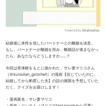
Powered by 
GliaStudios
M
結婚後に本性を現したパートナーとの離婚を決意。
u
もし、パートナーが離婚を拒み、離婚話が進まなかっ
t
e
たら、あなたならどうしますか……？
今回は実体験をもとに描かれた、サレ妻マリコさん
（＠kusodan_gotohell）の漫画【信じていたのに、
結婚してから豹変した夫】の話の展開を予想していた
だく、クイズをお届けします！
・漫画家名：サレ妻マリコ
・原作：リンさん（マリコのInstagramから応募）