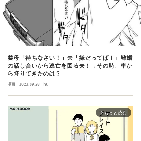
義母「待ちなさい！」夫「嫌だってば！」離婚
の話し合いから逃亡を図る夫！→その時、車か
ら降りてきたのは？
漫画
2023.09.28 Thu
もっと読む
arrow_forward_ios