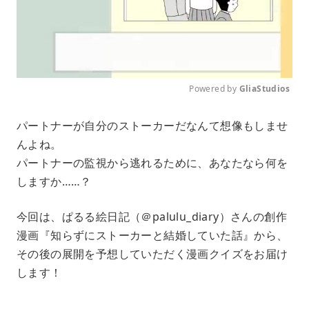
Powered by 
GliaStudios
M
パートナーが自分のストーカーだなんて想像もしませ
u
んよね。
t
e
パートナーの監視から逃れるために、あなたなら何を
しますか……？
今回は、ぱるる絵日記（＠palulu_diary）さんの創作
漫画『知らずにストーカーと結婚していた話』から、
その後の展開を予想していただく漫画クイズをお届け
します！