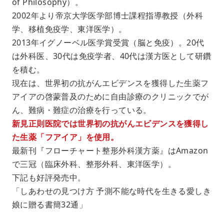
of Philosophy）。
2002年より帝京大学医学部博士課程指導教授（外科
学、移植免疫学、東洋医学）。
2013年イグノーベル医学賞受賞（脳と免疫）。20代
は外科医、30代は免疫学者、40代は漢方医として研鑽
を積む。
現在は、世界初の抗がんエビデンスを獲得した生薬フ
アイアの啓蒙普及のために自由診療のクリニックでが
ん、難病・難症の治療を行っている。
新見正則医院では世界初の抗がんエビデンスを獲得し
た生薬「フアイア」を使用。
最新刊『フローチャート整形外科漢方薬』はAmazon
で三冠（臨床外科、整形外科、東洋医学）。
下記も好評発売中。
「しあわせの見つけ方 予測不能な時代を生きる愛しき
娘に贈る書簡32通」