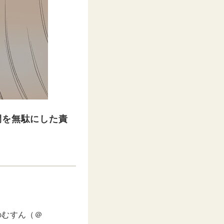
間を無駄にした責
のむすん（＠