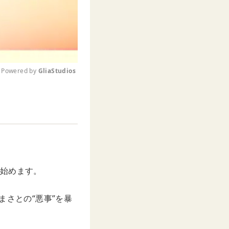
Powered by 
GliaStudios
M
u
t
e
き始めます。
まさとの“悪事”を暴