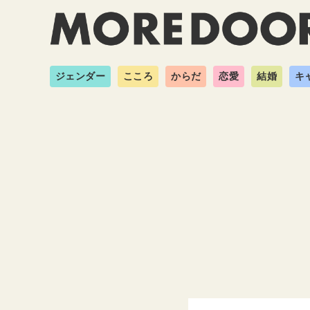
ジェンダー
こころ
からだ
恋愛
結婚
キ