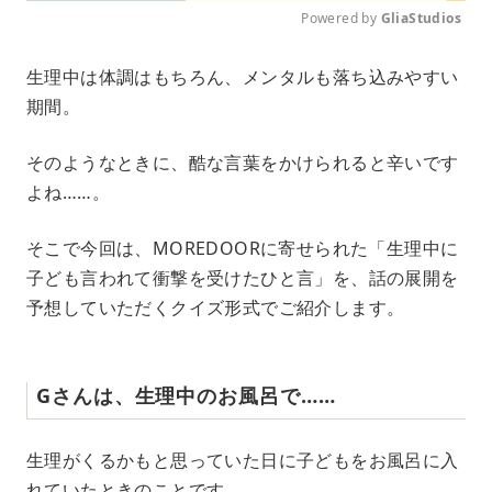
Powered by 
GliaStudios
M
生理中は体調はもちろん、メンタルも落ち込みやすい
u
期間。
t
e
そのようなときに、酷な言葉をかけられると辛いです
よね……。
そこで今回は、MOREDOORに寄せられた「生理中に
子ども言われて衝撃を受けたひと言」を、話の展開を
予想していただくクイズ形式でご紹介します。
Gさんは、生理中のお風呂で……
生理がくるかもと思っていた日に子どもをお風呂に入
れていたときのことです。