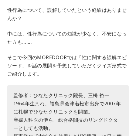
M
性行為について、誤解していたという経験はありませ
u
んか？
t
e
中には、性行為についての知識が少なく、不安になっ
た方も……。
そこで今回のMOREDOORでは「性に関する誤解エピ
ソード」を話の展開を予想していただくクイズ形式で
ご紹介します。
監修者：ひなたクリニック院長、三橋 裕一
1964年生まれ。福島県会津若松市出身で2007年
に札幌でひなたクリニックを開業。
産婦人科医の傍ら、総合格闘技のリングドクタ
ーとしても活動。