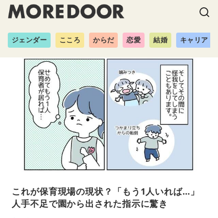
ジェンダー
こころ
からだ
恋愛
結婚
キャリア
これが保育現場の現状？「もう1人いれば…」
人手不足で園から出された指示に驚き