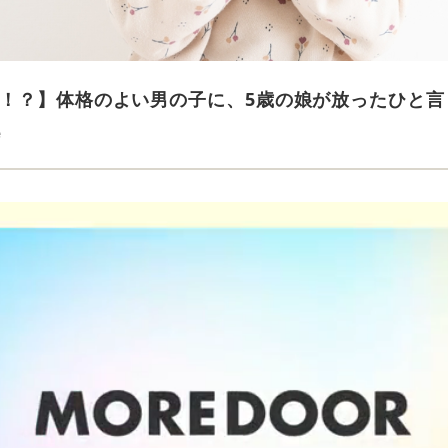
！？】体格のよい男の子に、5歳の娘が放ったひと言
e