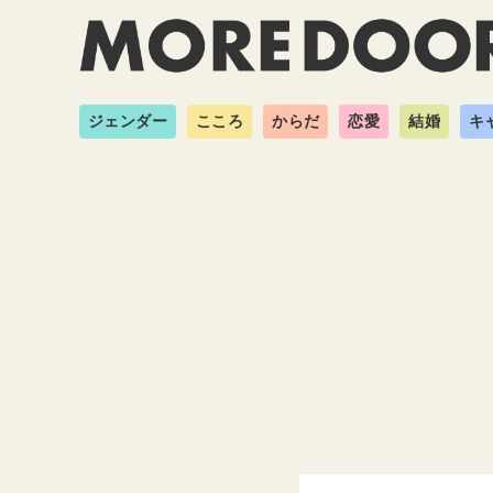
ジェンダー
こころ
からだ
恋愛
結婚
キ