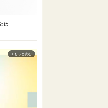
とは
もっと読む
arrow_forward_ios