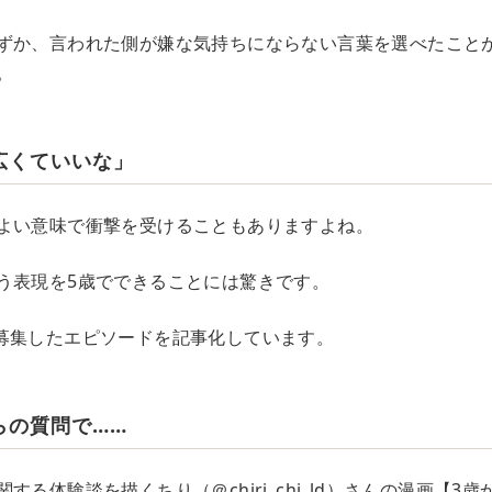
ずか、言われた側が嫌な気持ちにならない言葉を選べたこと
。
広くていいな」
よい意味で衝撃を受けることもありますよね。
う表現を5歳でできることには驚きです。
募集したエピソードを記事化しています。
らの質問で……
する体験談を描くちり（＠chiri_chi_ld）さんの漫画【3