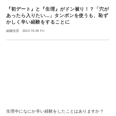
『初デート』と『生理』がドン被り！？「穴が
あったら入りたい…」タンポンを使うも、恥ず
かしく辛い経験をすることに
結婚生活
2023.10.06 Fri
L
o
/
U
a
n
d
m
e
u
d
t
:
e
4
1
.
2
1
%
生理中になにか辛い経験をしたことはありますか？