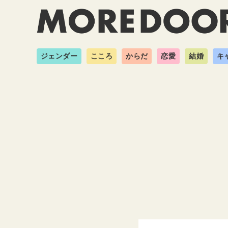
ジェンダー
こころ
からだ
恋愛
結婚
キ