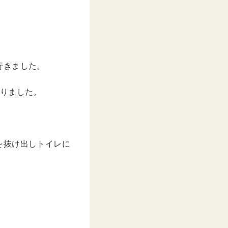
e
行きました。
ありました。
を抜け出しトイレに