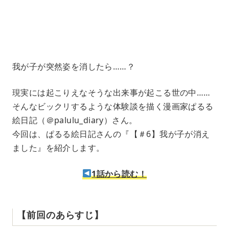
1
.
2
1
%
我が子が突然姿を消したら……？
現実には起こりえなそうな出来事が起こる世の中……
そんなビックリするような体験談を描く漫画家ぱるる
絵日記（＠palulu_diary）さん。
今回は、ぱるる絵日記さんの『【＃6】我が子が消え
ました』を紹介します。
1話から読む！
【前回のあらすじ】