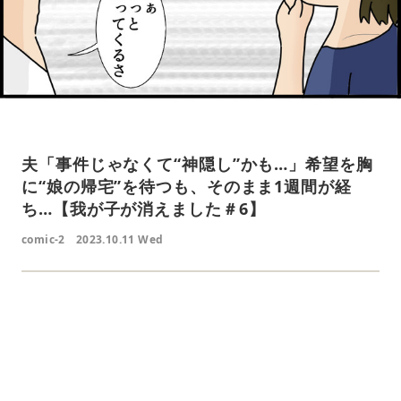
夫「事件じゃなくて“神隠し”かも…」希望を胸
に“娘の帰宅”を待つも、そのまま1週間が経
ち…【我が子が消えました＃6】
comic-2
2023.10.11 Wed
L
o
/
U
a
n
d
m
e
u
d
t
:
e
4