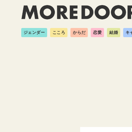
ジェンダー
こころ
からだ
恋愛
結婚
キ