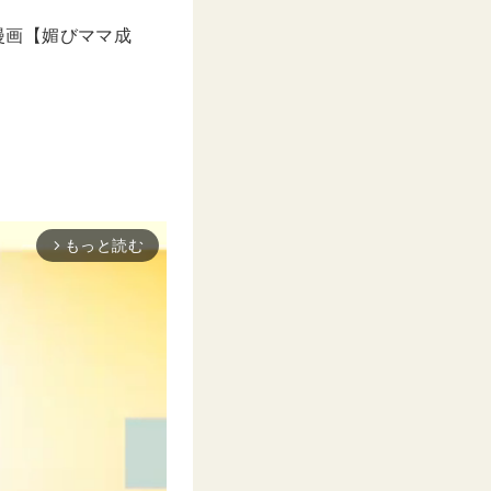
の漫画【媚びママ成
もっと読む
arrow_forward_ios