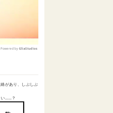
Powered by 
GliaStudios
M
u
t
e
連絡があり、しぶしぶ
い……？