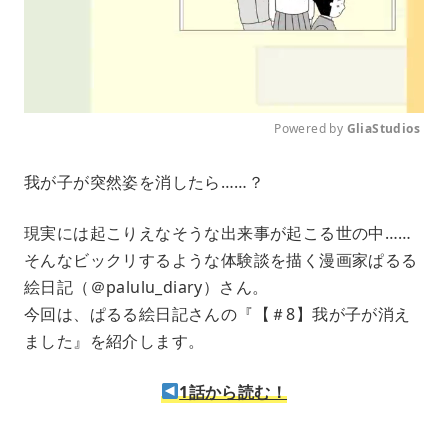
Powered by 
GliaStudios
M
我が子が突然姿を消したら……？
u
t
e
現実には起こりえなそうな出来事が起こる世の中……
そんなビックリするような体験談を描く漫画家ぱるる
絵日記（＠palulu_diary）さん。
今回は、ぱるる絵日記さんの『【＃8】我が子が消え
ました』を紹介します。
1話から読む！