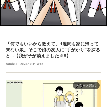
「何でもいいから教えて」1週間も家に帰って
来ない娘。そこで娘の友人に“手がかり”を探る
と…【我が子が消えました＃8】
comic-2
2023.10.11 Wed
もっと読む
arrow_forward_ios