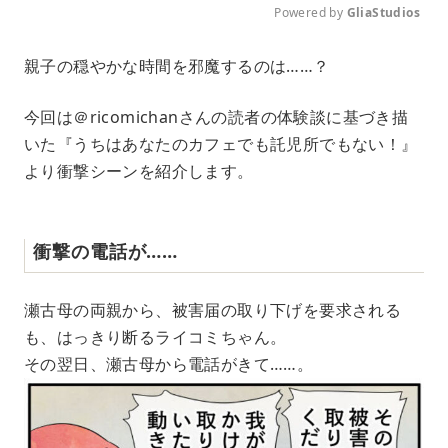
Powered by 
GliaStudios
M
親子の穏やかな時間を邪魔するのは……？
u
t
e
今回は＠ricomichanさんの読者の体験談に基づき描
いた『うちはあなたのカフェでも託児所でもない！』
より衝撃シーンを紹介します。
衝撃の電話が……
瀬古母の両親から、被害届の取り下げを要求される
も、はっきり断るライコミちゃん。
その翌日、瀬古母から電話がきて……。