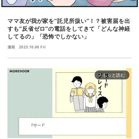
ママ友が我が家を”託児所扱い”！？被害届を出
すも”反省ゼロ”の電話をしてきて「どんな神経
してるの」「恐怖でしかない」
漫画
2023.10.06 Fri
もっと読む
arrow_forward_ios