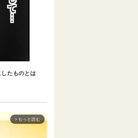
にしたものとは
もっと読む
arrow_forward_ios