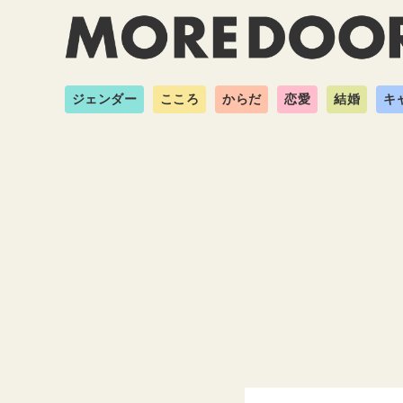
ジェンダー
こころ
からだ
恋愛
結婚
キ