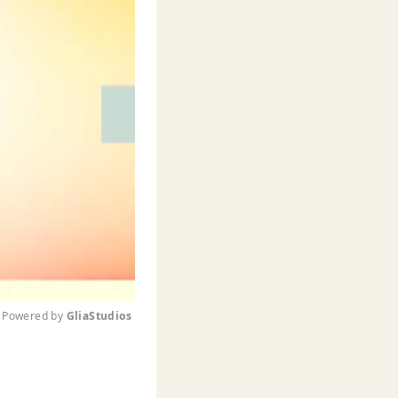
Powered by 
GliaStudios
M
u