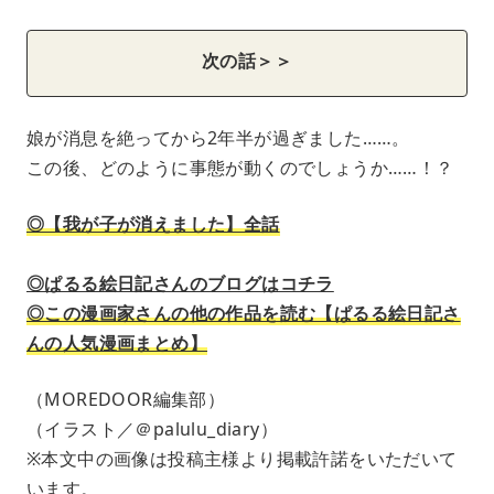
次の話＞＞
娘が消息を絶ってから2年半が過ぎました……。
この後、どのように事態が動くのでしょうか……！？
◎【我が子が消えました】全話
◎ぱるる絵日記さんのブログはコチラ
◎この漫画家さんの他の作品を読む【ぱるる絵日記さ
んの人気漫画まとめ】
（MOREDOOR編集部）
（イラスト／＠palulu_diary）
※本文中の画像は投稿主様より掲載許諾をいただいて
います。