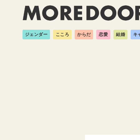
ジェンダー
こころ
からだ
恋愛
結婚
キ