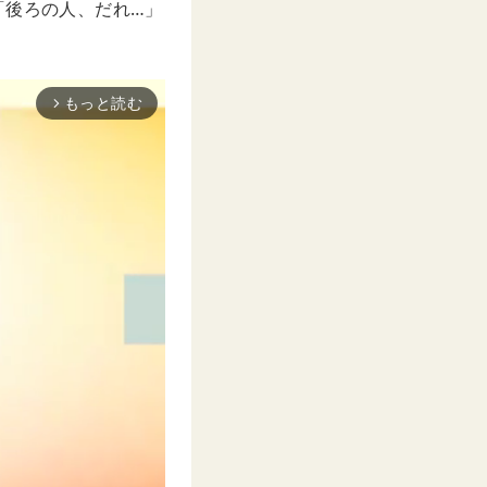
『「後ろの人、だれ…」
もっと読む
arrow_forward_ios