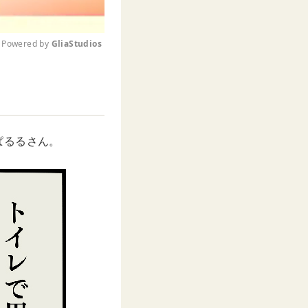
Powered by 
GliaStudios
M
u
t
e
ぱるるさん。