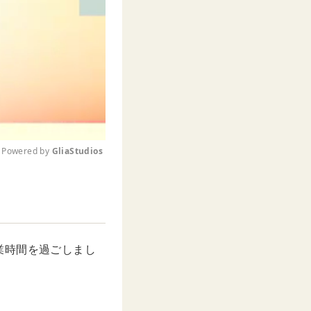
Powered by 
GliaStudios
M
u
t
e
業時間を過ごしまし
。