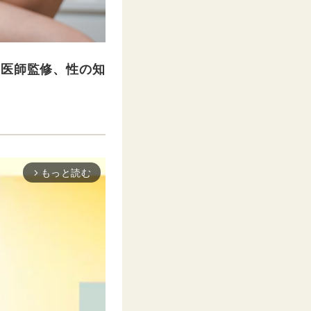
【医師監修、性の知
もっと読む
arrow_forward_ios