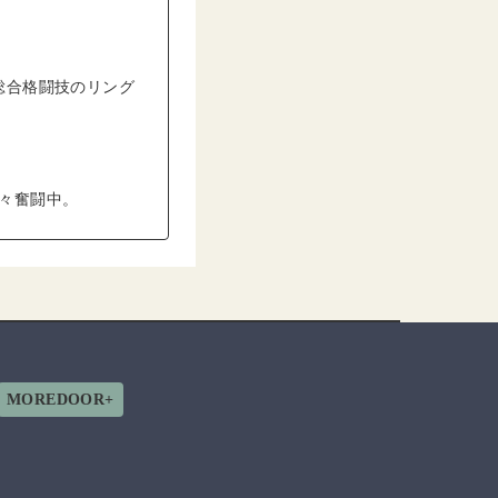
総合格闘技のリング
日々奮闘中。
MOREDOOR+