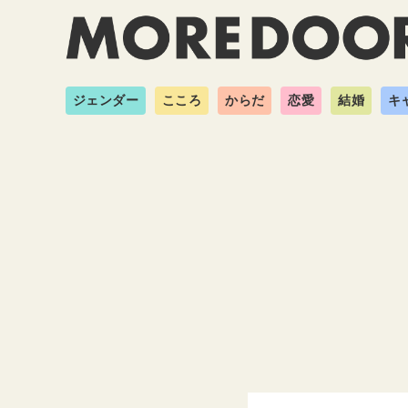
ジェンダー
こころ
からだ
恋愛
結婚
キ