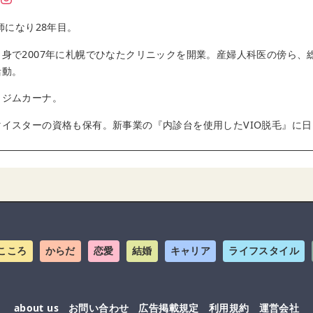
師になり28年目。
身で2007年に札幌でひなたクリニックを開業。産婦人科医の傍ら、
活動。
クジムカーナ。
イスターの資格も保有。新事業の『内診台を使用したVIO脱毛』に
こころ
からだ
恋愛
結婚
キャリア
ライフスタイル
about us
お問い合わせ
広告掲載規定
利用規約
運営会社