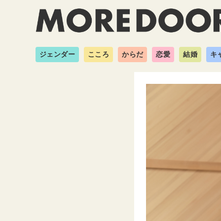
ジェンダー
こころ
からだ
恋愛
結婚
キ