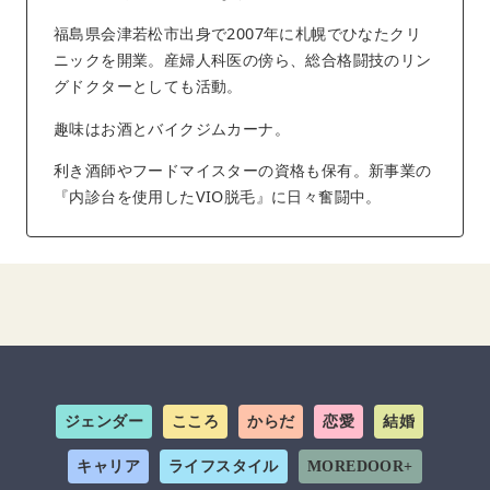
福島県会津若松市出身で2007年に札幌でひなたクリ
ニックを開業。産婦人科医の傍ら、総合格闘技のリン
グドクターとしても活動。
趣味はお酒とバイクジムカーナ。
利き酒師やフードマイスターの資格も保有。新事業の
『内診台を使用したVIO脱毛』に日々奮闘中。
ジェンダー
こころ
からだ
恋愛
結婚
キャリア
ライフスタイル
MOREDOOR+