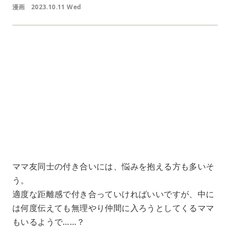
漫画
2023.10.11 Wed
L
o
/
U
a
n
d
m
e
u
d
t
:
e
7
0
.
0
5
%
ママ友同士の付き合いには、悩みを抱える方も多いそ
う。
適度な距離感で付き合っていければいいですが、中に
は何度伝えても無理やり仲間に入ろうとしてくるママ
もいるようで……？