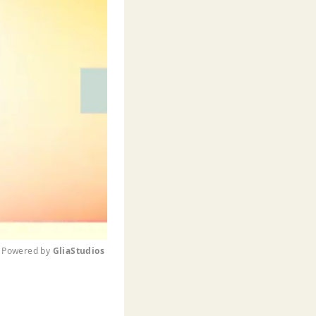
Powered by 
GliaStudios
M
u