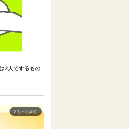
は2人でするもの
もっと読む
arrow_forward_ios