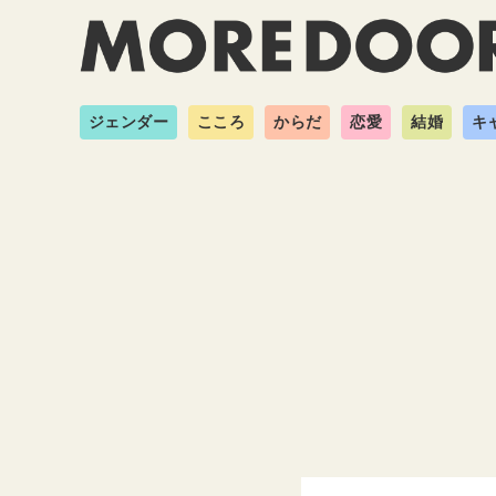
ジェンダー
こころ
からだ
恋愛
結婚
キ