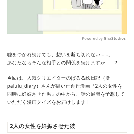
Powered by 
GliaStudios
M
嘘をつかれ続けても、想いを断ち切れない……。
u
あなたならそんな相手との関係を続けますか……？
t
e
今回は、人気クリエイターのぱるる絵日記（＠
palulu_diary）さんが描いた創作漫画『2人の女性を
同時に妊娠させた男』の中から、話の展開を予想して
いただく漫画クイズをお届けします！
2人の女性を妊娠させた彼