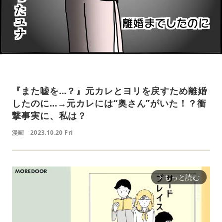
『また嘘を…？』元カレとヨリを戻すため離婚
したのに…→元カレには“奥さん”がいた！？衝
撃事実に、私は？
漫画
2023.10.20 Fri
もっと読む
arrow_forward_ios