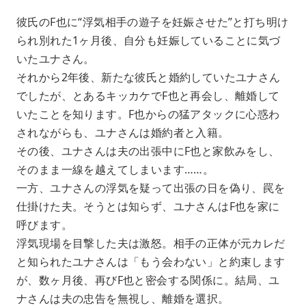
彼氏のF也に“浮気相手の遊子を妊娠させた”と打ち明け
られ別れた1ヶ月後、自分も妊娠していることに気づ
いたユナさん。
それから2年後、新たな彼氏と婚約していたユナさん
でしたが、とあるキッカケでF也と再会し、離婚して
いたことを知ります。F也からの猛アタックに心惑わ
されながらも、ユナさんは婚約者と入籍。
その後、ユナさんは夫の出張中にF也と家飲みをし、
そのまま一線を越えてしまいます……。
一方、ユナさんの浮気を疑って出張の日を偽り、罠を
仕掛けた夫。そうとは知らず、ユナさんはF也を家に
呼びます。
浮気現場を目撃した夫は激怒。相手の正体が元カレだ
と知られたユナさんは「もう会わない」と約束します
が、数ヶ月後、再びF也と密会する関係に。結局、ユ
ナさんは夫の忠告を無視し、離婚を選択。