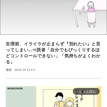
生理前、イライラが止まらず『別れたい』と言
ってしまい…⇒読者「自分でもびっくりするほ
どコントロールできない」「気持ちがよくわか
る」
漫画
2023.10.13 Fri
もっと読む
arrow_forward_ios