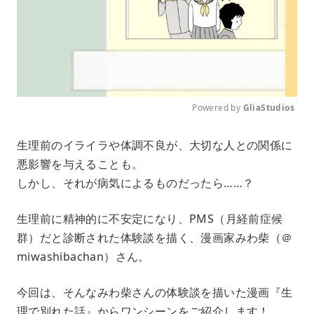
Powered by 
GliaStudios
M
生理前のイライラや体調不良が、大切な人との関係に
u
悪影響を与えることも。
t
e
しかし、それが病気によるものだったら……？
生理前に精神的に不安定になり、PMS（月経前症候
群）だと診断された体験談を描く、漫画家みわ柴（＠
miwashibachan）さん。
今回は、そんなみわ柴さんの体験談を描いた漫画『生
理で別れた話』からワンシーンをご紹介します！