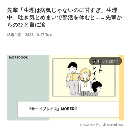
先輩「生理は病気じゃないのに甘すぎ」生理
中、吐き気とめまいで部活を休むと…→先輩か
らのひと言に涙
結婚生活
2023.10.17 Tue
もっと読む
arrow_forward_ios
Powered by 
GliaStudios