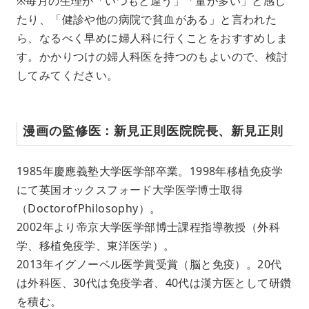
※毎月の生理が「いつもと違う」「量が多い」と感じ
たり、「健診や他の病院で貧血がある」と言われた
ら、なるべく早めに婦人科に行くことをおすすめしま
す。かかりつけの婦人科医を持つのもよいので、検討
してみてください。
漫画の監修医：新見正則医院院長、新見正則
1985年慶應義塾大学医学部卒業。1998年移植免疫学
にて英国オックスフォード大学医学博士取得
（DoctorofPhilosophy）。
2002年より帝京大学医学部博士課程指導教授（外科
学、移植免疫学、東洋医学）。
2013年イグノーベル医学賞受賞（脳と免疫）。20代
は外科医、30代は免疫学者、40代は漢方医として研鑽
を積む。