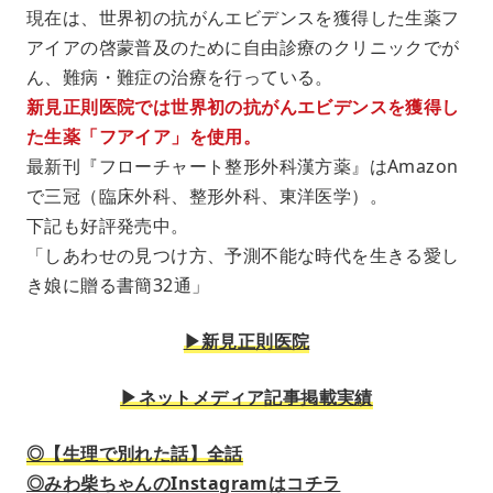
現在は、世界初の抗がんエビデンスを獲得した生薬フ
アイアの啓蒙普及のために自由診療のクリニックでが
ん、難病・難症の治療を行っている。
新見正則医院では世界初の抗がんエビデンスを獲得し
た生薬「フアイア」を使用。
最新刊『フローチャート整形外科漢方薬』はAmazon
で三冠（臨床外科、整形外科、東洋医学）。
下記も好評発売中。
「しあわせの見つけ方、予測不能な時代を生きる愛し
き娘に贈る書簡32通」
▶︎新見正則医院
▶︎ネットメディア記事掲載実績
◎【生理で別れた話】全話
◎みわ柴ちゃんのInstagramはコチラ