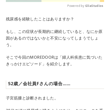
Powered by 
GliaStudios
M
残尿感を経験したことはありますか？
u
t
e
もし、この症状が長期的に継続していると、なにか原
因があるのではないかと不安になってしまうでしょ
う。
そこで今回のMOREDOORは「婦人科疾患に気づいた
きっかけエピソード」を紹介します。
52歳／会社員Fさんの場合……
子宮筋腫と診断されました。