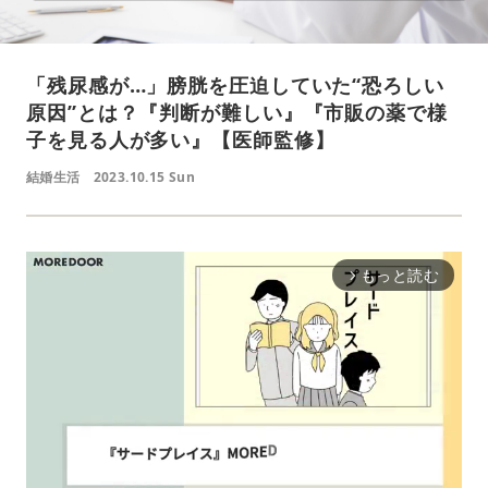
「残尿感が…」膀胱を圧迫していた“恐ろしい
原因”とは？『判断が難しい』『市販の薬で様
子を見る人が多い』【医師監修】
結婚生活
2023.10.15 Sun
もっと読む
arrow_forward_ios