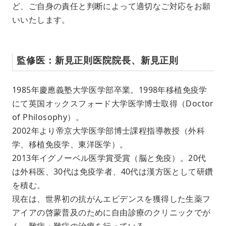
ど、ご自身の責任と判断によって適切なご対応をお願
いいたします。
監修医：新見正則医院院長、新見正則
1985年慶應義塾大学医学部卒業。1998年移植免疫学
にて英国オックスフォード大学医学博士取得（Doctor
of Philosophy）。
2002年より帝京大学医学部博士課程指導教授（外科
学、移植免疫学、東洋医学）。
2013年イグノーベル医学賞受賞（脳と免疫）。20代
は外科医、30代は免疫学者、40代は漢方医として研鑽
を積む。
現在は、世界初の抗がんエビデンスを獲得した生薬フ
アイアの啓蒙普及のために自由診療のクリニックでが
ん、難病・難症の治療を行っている。