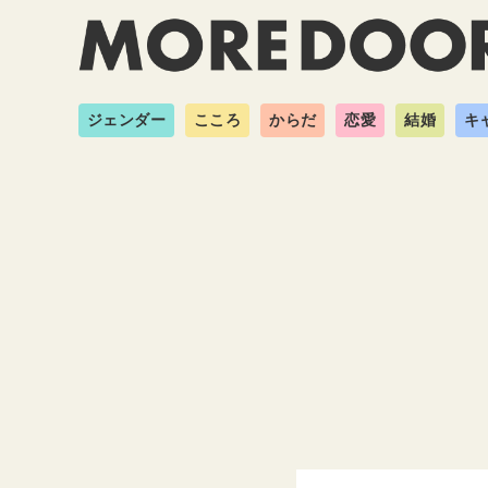
ジェンダー
こころ
からだ
恋愛
結婚
キ