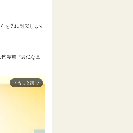
ちらを先に制裁します
の人気漫画『最低な旦
もっと読む
arrow_forward_ios