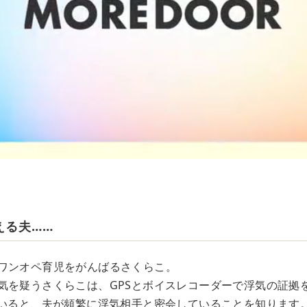
える夫……
ワンオペ育児をがんばるさくらこ。
気を疑うさくらこは、GPSとボイスレコーダーで浮気の証拠
ていると、夫が頻繁に浮気相手と密会していることを知ります