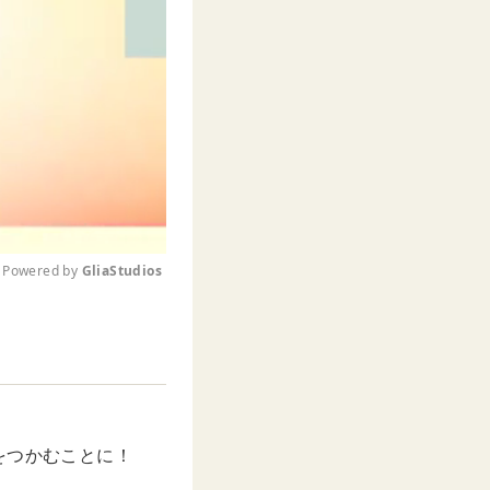
Powered by 
GliaStudios
M
u
t
e
をつかむことに！
。