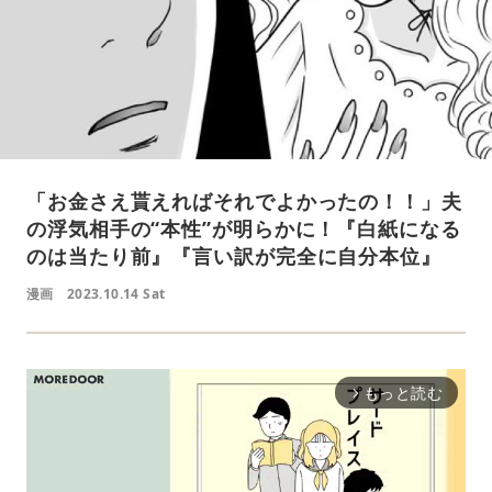
「お金さえ貰えればそれでよかったの！！」夫
の浮気相手の“本性”が明らかに！『白紙になる
のは当たり前』『言い訳が完全に自分本位』
漫画
2023.10.14 Sat
もっと読む
arrow_forward_ios