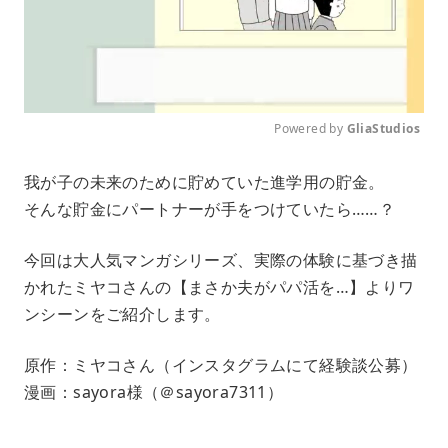
Powered by 
GliaStudios
M
我が子の未来のために貯めていた進学用の貯金。
u
そんな貯金にパートナーが手をつけていたら……？
t
e
今回は大人気マンガシリーズ、実際の体験に基づき描
かれたミヤコさんの【まさか夫がパパ活を…】よりワ
ンシーンをご紹介します。
原作：ミヤコさん（インスタグラムにて経験談公募）
漫画：sayora様（＠sayora7311）