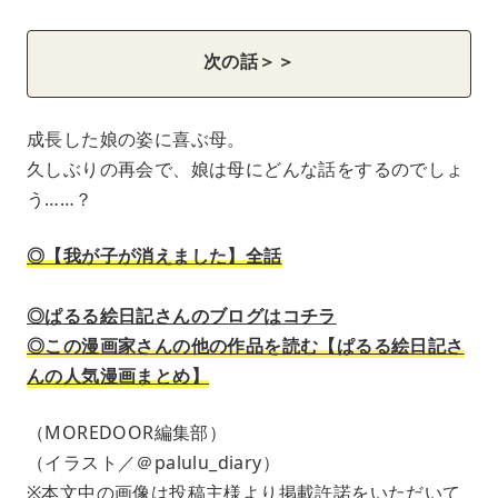
次の話＞＞
成長した娘の姿に喜ぶ母。
久しぶりの再会で、娘は母にどんな話をするのでしょ
う……？
◎【我が子が消えました】全話
◎ぱるる絵日記さんのブログはコチラ
◎この漫画家さんの他の作品を読む【ぱるる絵日記さ
んの人気漫画まとめ】
（MOREDOOR編集部）
（イラスト／＠palulu_diary）
※本文中の画像は投稿主様より掲載許諾をいただいて