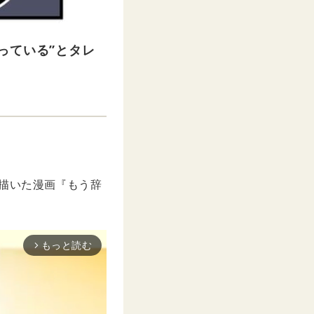
っている”とタレ
に描いた漫画『もう辞
もっと読む
arrow_forward_ios