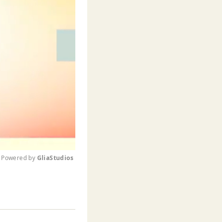
Powered by 
GliaStudios
M
u
t