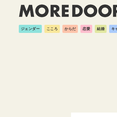
ジェンダー
こころ
からだ
恋愛
結婚
キ