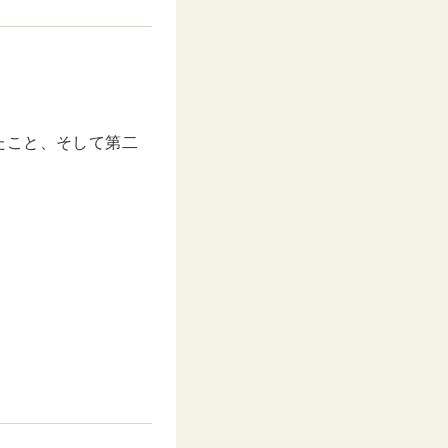
u
t
e
たこと、そして第二