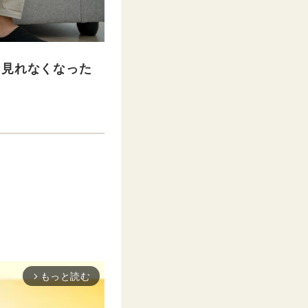
て見れなくなった
もっと読む
arrow_forward_ios