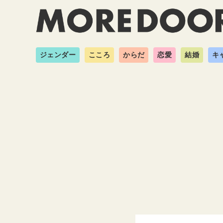
ジェンダー
こころ
からだ
恋愛
結婚
キ